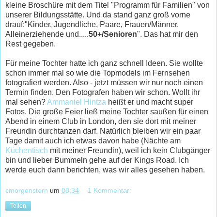
kleine Broschüre mit dem Titel "Programm für Familien" von
unserer Bildungsstätte. Und da stand ganz groß vorne
drauf:"Kinder, Jugendliche, Paare, Frauen/Männer,
Alleinerziehende und.....
50+/Senioren
". Das hat mir den
Rest gegeben.
Für meine Tochter hatte ich ganz schnell Ideen. Sie wollte
schon immer mal so wie die Topmodels im Fernsehen
fotografiert werden. Also - jetzt müssen wir nur noch einen
Termin finden. Den Fotografen haben wir schon. Wollt ihr
mal sehen?
Ammaniel Hintza
heißt er und macht super
Fotos. Die große Feier ließ meine Tochter saußen für einen
Abend in einem Club in London, den sie dort mit meiner
Freundin durchtanzen darf. Natürlich bleiben wir ein paar
Tage damit auch ich etwas davon habe (Nächte am
Küchentisch
mit meiner Freundin), weil ich kein Clubgänger
bin und lieber Bummeln gehe auf der Kings Road. Ich
werde euch dann berichten, was wir alles gesehen haben.
cmorgenstern
um
08:34
1 Kommentar:
Teilen